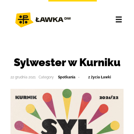
Sylwester w Kurniku
22 grudnia 2021
Spotkania
z życia Ławki