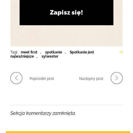
Zapisz się!
Tagi:
meet first
,
spotkanie
,
Spotkanie jest
najważniejsze
,
sylwester
Poprzedni post
Następny post
Sekcja komentarzy zamknięta.