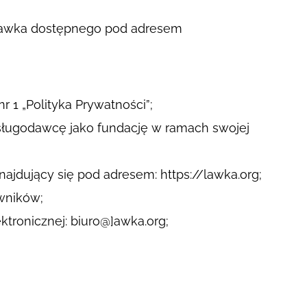
 Ławka dostępnego pod adresem
r 1 „Polityka Prywatności”;
Usługodawcę jako fundację w ramach swojej
ajdujący się pod adresem: https://lawka.org;
wników;
ktronicznej: biuro@]awka.org;