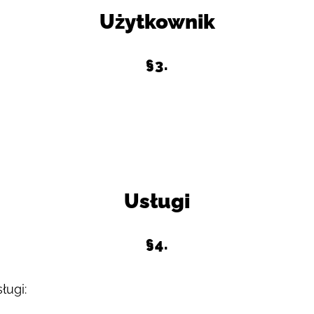
Użytkownik
§3.
Usługi
§4.
ługi: