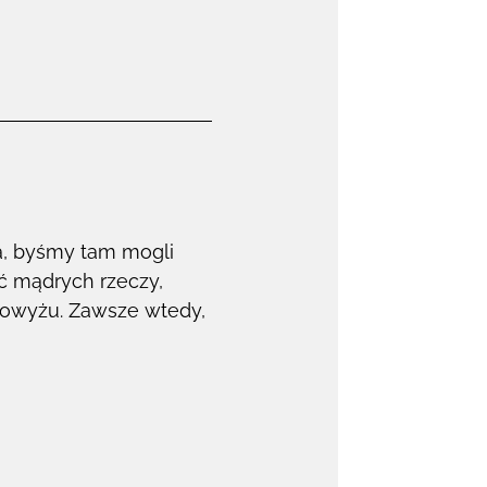
ka, byśmy tam mogli
ać mądrych rzeczy,
skowyżu. Zawsze wtedy,