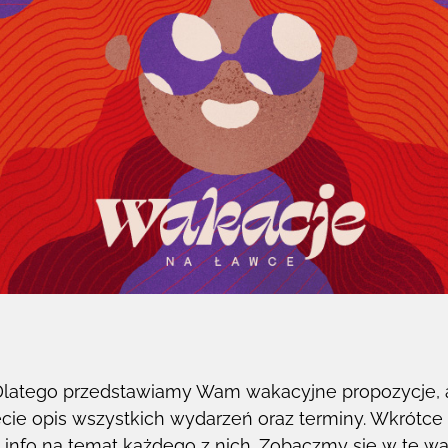
 Dlatego przedstawiamy Wam wakacyjne propozycje, 
iecie opis wszystkich wydarzeń oraz terminy. Wkrótc
 info na temat każdego z nich. Zobaczmy się w te wa