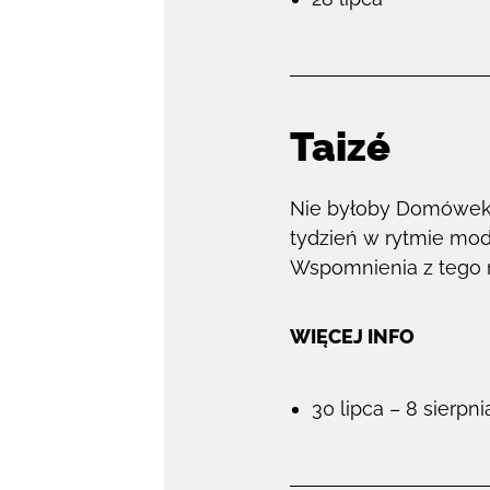
Taizé
Nie byłoby Domówek i 
tydzień w rytmie mod
Wspomnienia z tego m
WIĘCEJ INFO
30 lipca – 8 sierpni