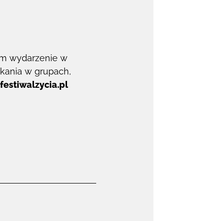
am wydarzenie w
tkania w grupach,
a
festiwalzycia.pl