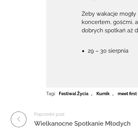
Żeby wakacje mogły s
koncertem, gośćmi, a
dobrych spotkań aż do
29 – 30 sierpnia
Tagi:
Festiwal Życia
,
Kurnik
,
meet first
Poprzedni post
Wielkanocne Spotkanie Młodych