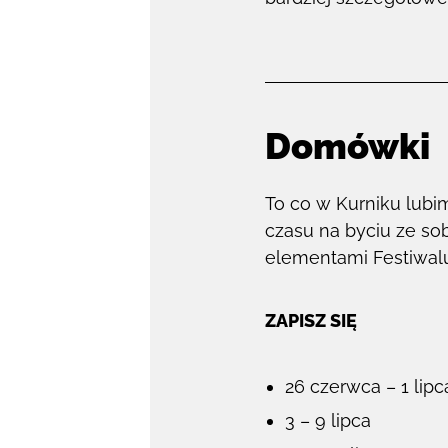
Domówki
To co w Kurniku lubi
czasu na byciu ze sob
elementami Festiwalu
ZAPISZ SIĘ
26 czerwca – 1 lipc
3 – 9 lipca