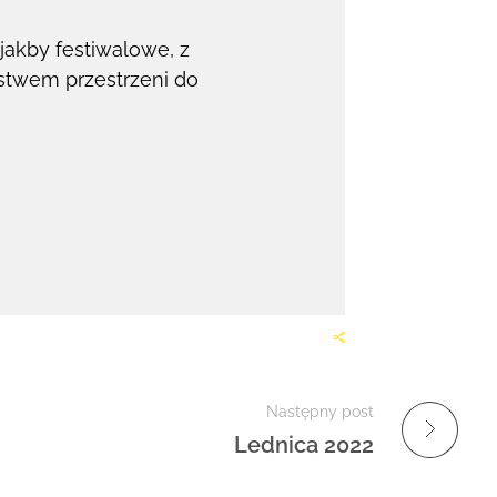
akby festiwalowe, z
óstwem przestrzeni do
Następny post
Lednica 2022