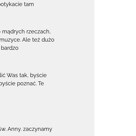
spotykacie tam
 mądrych rzeczach,
 muzyce. Ale też dużo
 bardzo
ić Was tak, byście
byście poznać. Te
św. Anny. zaczynamy