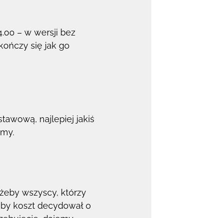
4.00 – w wersji bez
kończy się jak go
tawową, najlepiej jakiś
amy.
żeby wszyscy, którzy
 by koszt decydował o