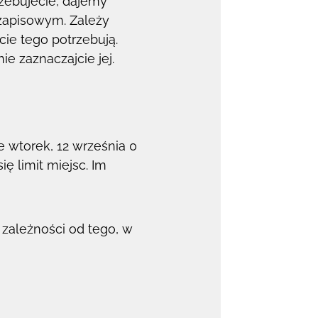
rzebujecie, dajemy
zapisowym. Zależy
ie tego potrzebują.
ie zaznaczajcie jej.
we wtorek, 12 września 0
ę limit miejsc. Im
zależności od tego, w