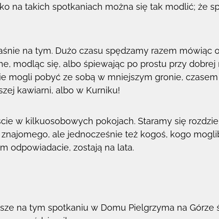
lko na takich spotkaniach można się tak modlić; że 
aśnie na tym. Dużo czasu spędzamy razem mówiąc o
ne, modląc się, albo śpiewając po prostu przy dobrej
ście mogli pobyć ze sobą w mniejszym gronie, czasem
zej kawiarni, albo w Kurniku!
cie w kilkuosobowych pokojach. Staramy się rozdziel
 znajomego, ale jednocześnie też kogoś, kogo mogli
m odpowiadacie, zostają na lata.
wsze na tym spotkaniu w Domu Pielgrzyma na Górze 