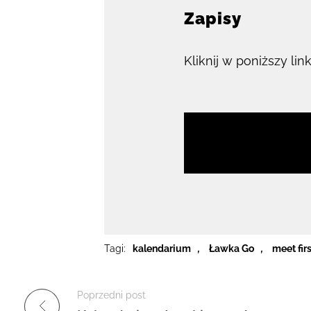
Zapisy
Kliknij w poniższy li
Tagi:
kalendarium
,
Ławka Go
,
meet firs
Poprzedni post