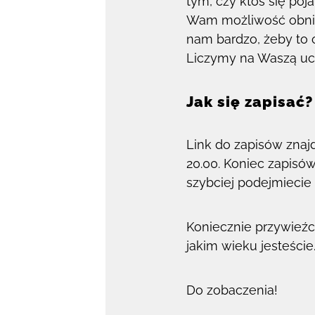
tym, czy ktoś się poj
Wam możliwość obniże
nam bardzo, żeby to 
Liczymy na Waszą uczc
Jak się zapisać?
Link do zapisów znajd
20.00. Koniec zapisów
szybciej podejmiecie 
Koniecznie przywieźc
jakim wieku jesteście
Do zobaczenia!