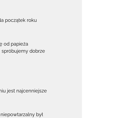
Na początek roku
ję od papieża
 i spróbujemy dobrze
iu jest najcenniejsze
 niepowtarzalny był