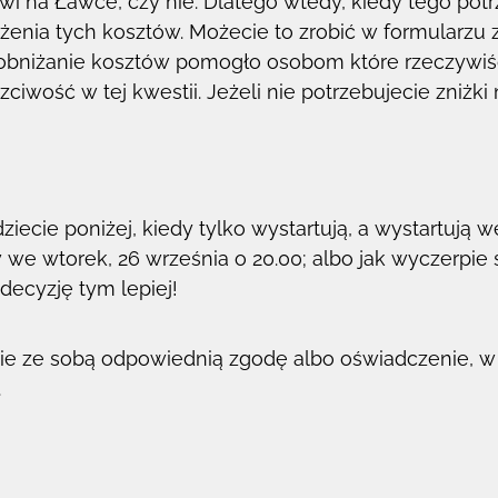
awi na Ławce, czy nie. Dlatego wtedy, kiedy tego pot
nia tych kosztów. Możecie to zrobić w formularzu 
obniżanie kosztów pomogło osobom które rzeczywiśc
iwość w tej kwestii. Jeżeli nie potrzebujecie zniżki n
ziecie poniżej, kiedy tylko wystartują, a wystartują 
 we wtorek, 26 września o 20.00; albo jak wyczerpie si
decyzję tym lepiej!
ie ze sobą odpowiednią zgodę albo oświadczenie, w 
.