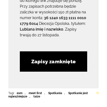
do którego link znajduje się poniżej.
Przy zapisach potrzebna będzie
zaliczka w wysokości 150 zł płatna na
numer konta:
36 1240 1633 1111 0010
1779 6014
Diecezja Opolska, tytułem:
Lublana imię i nazwisko
. Zapisy
trwają do 27 listopada.
Zapisy zamknięte
Tagi:
esm
,
meet first
,
Spotkania
,
Spotkanie jest
najważniejsze
,
taize