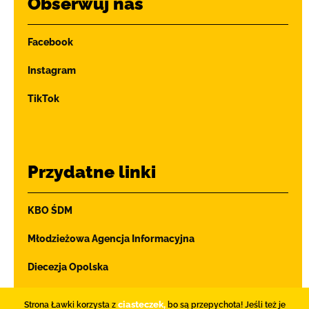
Obserwuj nas
Facebook
Instagram
TikTok
Przydatne linki
KBO ŚDM
Młodzieżowa Agencja Informacyjna
Diecezja Opolska
Ochrona dzieci i młodzieży
ciasteczek,
Strona Ławki korzysta z
bo są przepychota! Jeśli też je