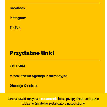
Facebook
Instagram
TikTok
Przydatne linki
KBO ŚDM
Młodzieżowa Agencja Informacyjna
Diecezja Opolska
Ochrona dzieci i młodzieży
ciasteczek,
Strona Ławki korzysta z
bo są przepychota! Jeśli też je
lubisz, to śmiało korzystaj dalej z naszej strony.