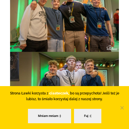
ciasteczek,
Strona Ławki korzysta z
bo są przepychota! Jeśli też je
lubisz, to śmiało korzystaj dalej z naszej strony.
Mniam mniam :)
Fuj :(