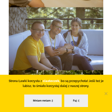
ciasteczek,
Strona Ławki korzysta z
bo są przepychota! Jeśli też je
lubisz, to śmiało korzystaj dalej z naszej strony.
Mniam mniam :)
Fuj :(