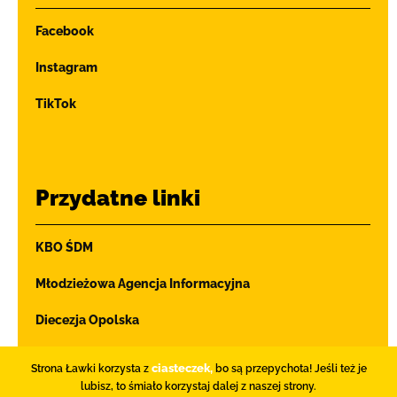
Facebook
Instagram
TikTok
Przydatne linki
KBO ŚDM
Młodzieżowa Agencja Informacyjna
Diecezja Opolska
Ochrona dzieci i młodzieży
ciasteczek,
Strona Ławki korzysta z
bo są przepychota! Jeśli też je
lubisz, to śmiało korzystaj dalej z naszej strony.