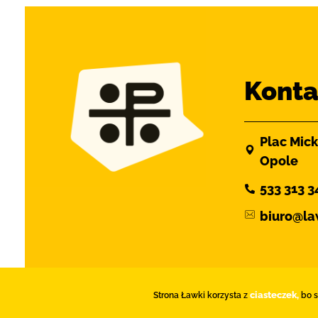
Konta
Plac Mick
Opole
533 313 3
biuro@la
ciasteczek,
Strona Ławki korzysta z
bo są
© 2026 Duszpasterstwo Młodych Diecezji 