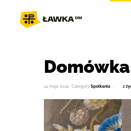
Domówka
14 maja 2024
Spotkania
z ży