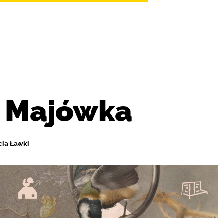
 Majówka
cia Ławki