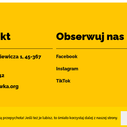
kt
Obserwuj nas
iewicza 1, 45-367
Facebook
Instagram
42
TikTok
wka.org
 przepychota! Jeśli też je lubisz, to śmiało korzystaj dalej z naszej strony.
Opolskiej Ławka. Wszystkie prawa zastrzeżone.