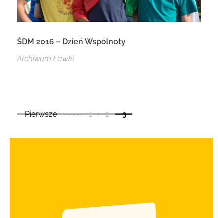
ŚDM 2016 – Dzień Wspólnoty
Archiwum Ławki
Pierwsze
Poprzedni
1
2
3