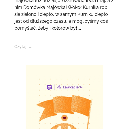
Majówka tuż, tużNajdrożsi! Nadchodzi maj, a z
nim Domówka Majówka! Wokół Kurnika robi
się zielono i ciepło, w samym Kurniku ciepło
jest od dłuższego czasu, a moglibyśmy coś
pomyśleć, żeby i kolorów był ...
Czytaj