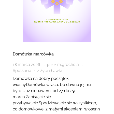
Domówka marcówka
18 marca 2026
m.grochola
przez
Spotkania
z życia Ławki
Domówka na dobry początek
wiosnyDomówka wraca, bo dawno jej nie
było! Już niebawem, od 27 do 29
marca.Zapisujcie się
przybywajcie.Spodziewajcie się wszystkiego,
co domówkowe, z małymi akcentami wiosenn