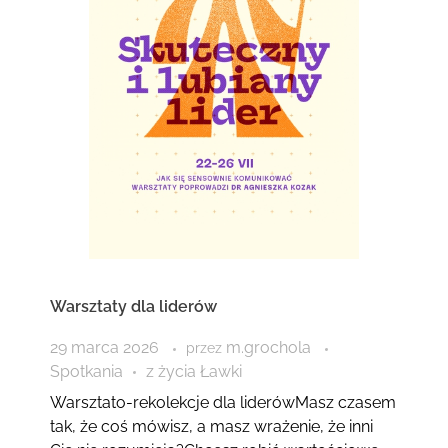
Warsztaty dla liderów
29 marca 2026
m.grochola
przez
Spotkania
z życia Ławki
Warsztato-rekolekcje dla liderówMasz czasem
tak, że coś mówisz, a masz wrażenie, że inni