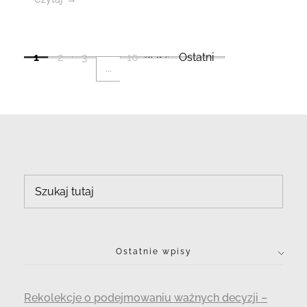
1
2
3
10
Następny
Ostatni
...
Ostatnie wpisy
Rekolekcje o podejmowaniu ważnych decyzji –