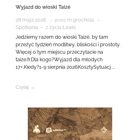
Wyjazd do wioski Taizé
28 maja 2026
m.grochola
przez
Spotkania
z życia Ławki
Jedziemy razem do wioski Taizé, by tam
przeżyć tydzień modlitwy, bliskości i prostoty.
Więcej o tym miejscu przeczytacie na
taize.fr.Dla kogo?Wyjazd dla młodych
17+.Kiedy?1-9 sierpnia 2026KosztySytuacj ...
Czytaj