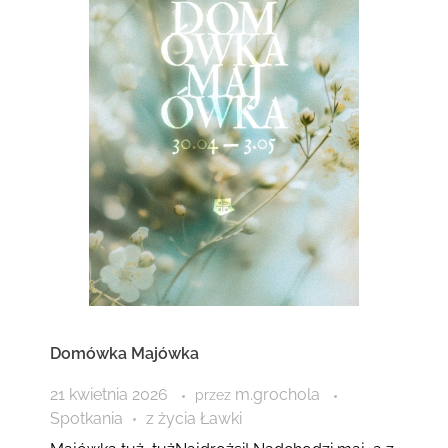
Domówka Majówka
21 kwietnia 2026
m.grochola
przez
Spotkania
z życia Ławki