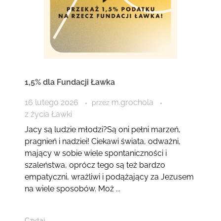
1,5% dla Fundacji Ławka
16 lutego 2026
m.grochola
przez
z życia Ławki
Jacy są ludzie młodzi?Są oni pełni marzeń,
pragnień i nadziei! Ciekawi świata, odważni,
mający w sobie wiele spontaniczności i
szaleństwa, oprócz tego są też bardzo
empatyczni, wrażliwi i podążający za Jezusem
na wiele sposobów. Moż ...
Czytaj