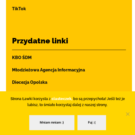
TikTok
Przydatne linki
KBO ŚDM
Młodzieżowa Agencja Informacyjna
Diecezja Opolska
Ochrona dzieci i młodzieży
ciasteczek,
Strona Ławki korzysta z
bo są przepychota! Jeśli też je
lubisz, to śmiało korzystaj dalej z naszej strony.
© 2026 Duszpasterstwo Młodych Diecezji Opolskiej
Mniam mniam :)
Fuj :(
Ławka. Wszystkie prawa zastrzeżone.