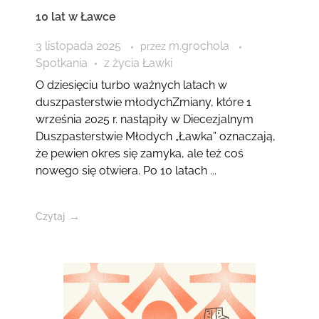
10 lat w Ławce
3 listopada 2025
m.grochola
przez
Spotkania
z życia Ławki
O dziesięciu turbo ważnych latach w
duszpasterstwie młodychZmiany, które 1
września 2025 r. nastąpiły w Diecezjalnym
Duszpasterstwie Młodych „Ławka” oznaczają,
że pewien okres się zamyka, ale też coś
nowego się otwiera. Po 10 latach ...
Czytaj