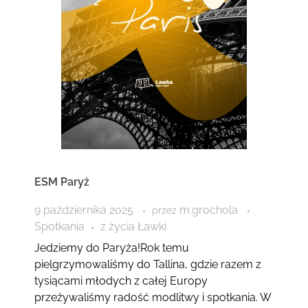
ESM Paryż
9 października 2025
m.grochola
przez
Spotkania
z życia Ławki
Jedziemy do Paryża!Rok temu
pielgrzymowaliśmy do Tallina, gdzie razem z
tysiącami młodych z całej Europy
przeżywaliśmy radość modlitwy i spotkania. W