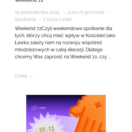
Weekend 72
29 października 2025
m.grochola
przez
Spotkania
z życia Ławki
Weekend 72Czyli weekendowe spotkanie dla
tych, którzy chcą mieć wpływ w Kościele!Jako
Ławka zależy nam na rozwoju wspólnot
młodzieżowych w całej diecezji. Dlatego
chcemy Was zaprosić na Weekend 72, czy ...
Czytaj