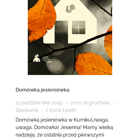
Domówka jesieniówka
11 października 2025
m.grochola
przez
Spotkania
z życia Ławki
Domówka jesieniówka w KurnikuUwaga,
uwaga, Domówka! Jesienna! Mamy wielką
nadzieję, że ostatnia przed pierwszymi