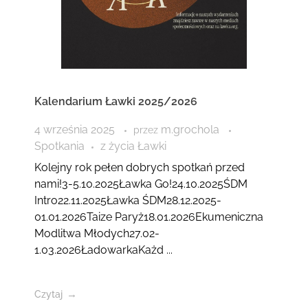
Kalendarium Ławki 2025/2026
4 września 2025
m.grochola
przez
Spotkania
z życia Ławki
Kolejny rok pełen dobrych spotkań przed
nami!3-5.10.2025Ławka Go!24.10.2025ŚDM
Intro22.11.2025Ławka ŚDM28.12.2025-
01.01.2026Taize Paryż18.01.2026Ekumeniczna
Modlitwa Młodych27.02-
1.03.2026ŁadowarkaKażd ...
Czytaj