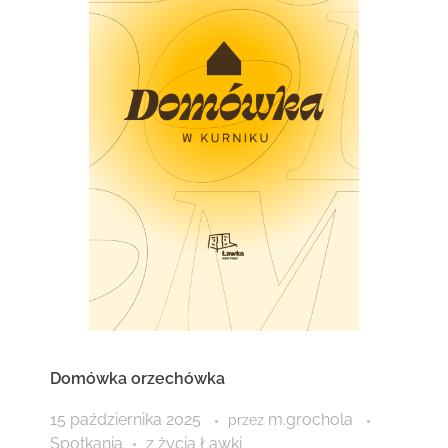
Domówka orzechówka
15 października 2025
m.grochola
przez
Spotkania
z życia Ławki