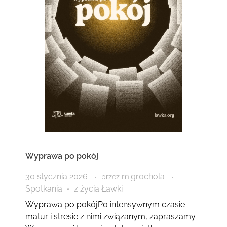
Wyprawa po pokój
30 stycznia 2026
m.grochola
przez
Spotkania
z życia Ławki
Wyprawa po pokójPo intensywnym czasie
matur i stresie z nimi związanym, zapraszamy