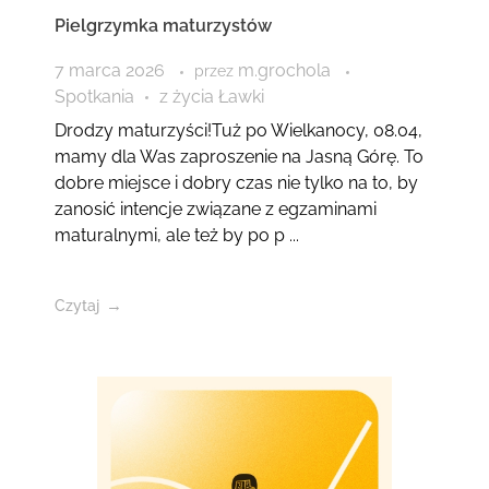
Pielgrzymka maturzystów
7 marca 2026
m.grochola
przez
Spotkania
z życia Ławki
Drodzy maturzyści!Tuż po Wielkanocy, 08.04,
mamy dla Was zaproszenie na Jasną Górę. To
dobre miejsce i dobry czas nie tylko na to, by
zanosić intencje związane z egzaminami
maturalnymi, ale też by po p ...
Czytaj