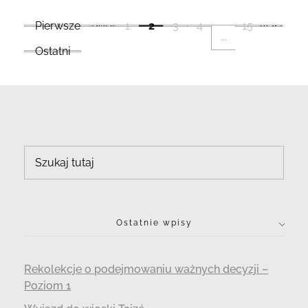
Pierwsze
Poprzedni
1
2
3
4
15
Następn
...
Ostatni
Ostatnie wpisy
Rekolekcje o podejmowaniu ważnych decyzji –
Poziom 1