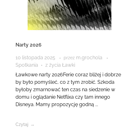
Narty 2026
10 listopada 2025
m.grochola
przez
Spotkania
z życia Ławki
Ławkowe narty 2026Ferie coraz bliżej i dobrze
by było pomyśleć, co z tym zrobić. Szkoda
byłoby zmarnować ten czas na siedzenie w
domu i oglądanie Netflixa czy tam innego
Disneya. Mamy propozycję godną ...
Czytaj