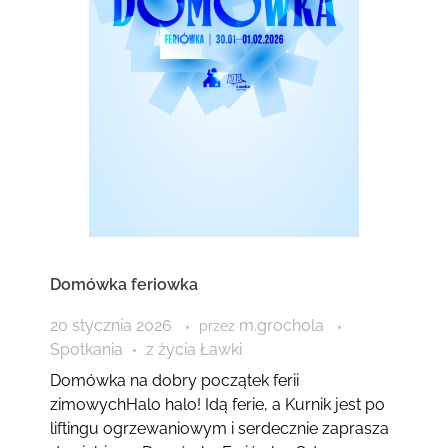
Domówka feriowka
20 stycznia 2026
m.grochola
przez
Spotkania
z życia Ławki
Domówka na dobry początek ferii
zimowychHalo halo! Idą ferie, a Kurnik jest po
liftingu ogrzewaniowym i serdecznie zaprasza