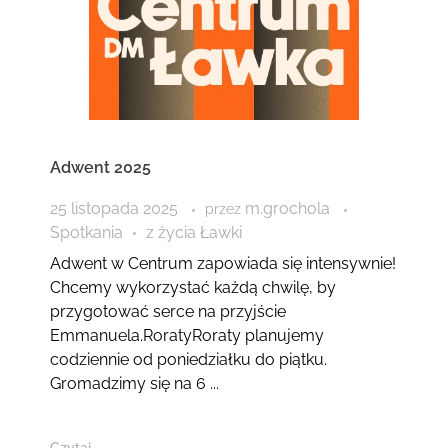
Adwent 2025
25 listopada 2025
m.grochola
przez
Spotkania
z życia Ławki
Adwent w Centrum zapowiada się intensywnie!
Chcemy wykorzystać każdą chwilę, by
przygotować serce na przyjście
Emmanuela.RoratyRoraty planujemy
codziennie od poniedziałku do piątku.
Gromadzimy się na 6 ...