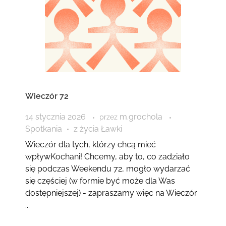
Wieczór 72
14 stycznia 2026
m.grochola
przez
Spotkania
z życia Ławki
Wieczór dla tych, którzy chcą mieć
wpływKochani! Chcemy, aby to, co zadziało
się podczas Weekendu 72, mogło wydarzać
się częściej (w formie być może dla Was
dostępniejszej) - zapraszamy więc na Wieczór
...