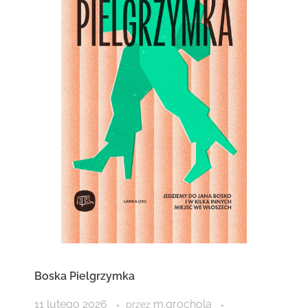
Boska Pielgrzymka
11 lutego 2026
m.grochola
przez