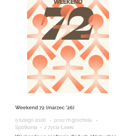
Weekend 72 (marzec ’26)
9 lutego 2026
m.grochola
przez
Spotkania
z życia Ławki