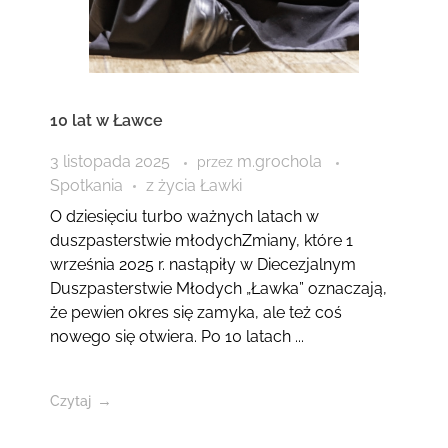
10 lat w Ławce
3 listopada 2025
m.grochola
przez
Spotkania
z życia Ławki
O dziesięciu turbo ważnych latach w
duszpasterstwie młodychZmiany, które 1
września 2025 r. nastąpiły w Diecezjalnym
Duszpasterstwie Młodych „Ławka” oznaczają,
że pewien okres się zamyka, ale też coś
nowego się otwiera. Po 10 latach ...
Czytaj