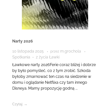
Narty 2026
10 listopada 2025
m.grochola
przez
Spotkania
z życia Ławki
Ławkowe narty 2026Ferie coraz bliżej i dobrze
by było pomyśleć, co z tym zrobić. Szkoda
byłoby zmarnować ten czas na siedzenie w
domu i oglądanie Netflixa czy tam innego
Disneya. Mamy propozycję godną ...
Czytaj