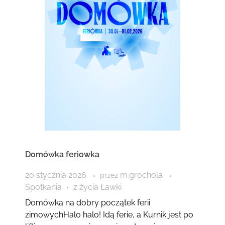
Domówka feriowka
20 stycznia 2026
m.grochola
przez
Spotkania
z życia Ławki
Domówka na dobry początek ferii
zimowychHalo halo! Idą ferie, a Kurnik jest po