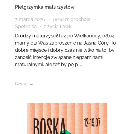
Pielgrzymka maturzystów
7 marca 2026
m.grochola
przez
Spotkania
z życia Ławki
Drodzy maturzyści!Tuż po Wielkanocy, 08.04,
mamy dla Was zaproszenie na Jasną Górę. To
dobre miejsce i dobry czas nie tylko na to, by
zanosić intencje związane z egzaminami
maturalnymi, ale też by po p ...
Czytaj