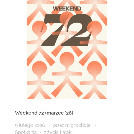
Weekend 72 (marzec ’26)
9 lutego 2026
m.grochola
przez
Spotkania
z życia Ławki