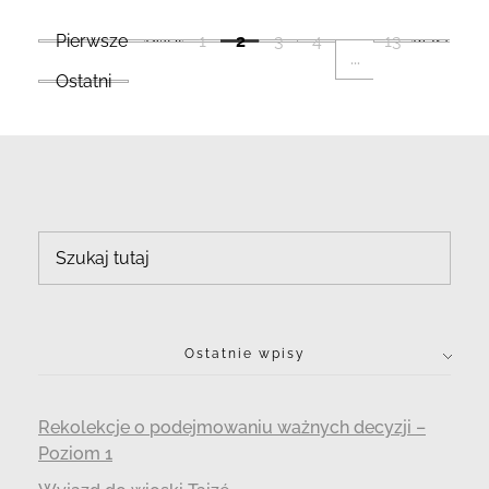
Pierwsze
Poprzedni
1
2
3
4
13
Następn
...
Ostatni
Ostatnie wpisy
Rekolekcje o podejmowaniu ważnych decyzji –
Poziom 1