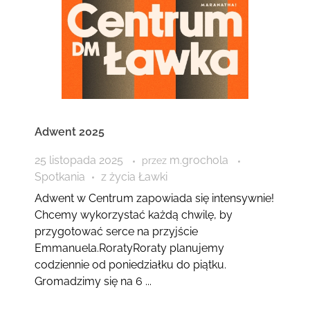
Adwent 2025
25 listopada 2025
m.grochola
przez
Spotkania
z życia Ławki
Adwent w Centrum zapowiada się intensywnie!
Chcemy wykorzystać każdą chwilę, by
przygotować serce na przyjście
Emmanuela.RoratyRoraty planujemy
codziennie od poniedziałku do piątku.
Gromadzimy się na 6 ...