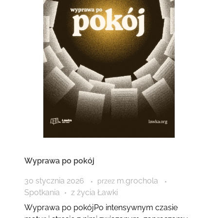
Wyprawa po pokój
30 stycznia 2026
m.grochola
przez
Spotkania
z życia Ławki
Wyprawa po pokójPo intensywnym czasie