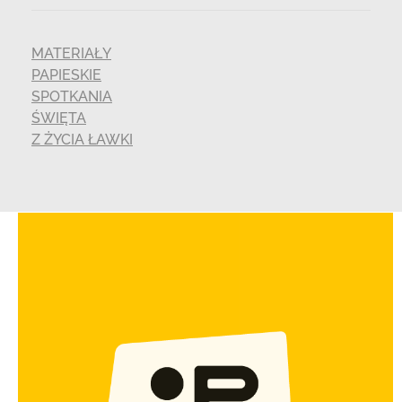
MATERIAŁY
PAPIESKIE
SPOTKANIA
ŚWIĘTA
Z ŻYCIA ŁAWKI