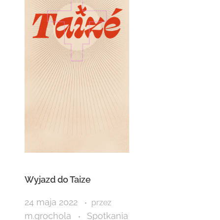
Wyjazd do Taize
24 maja 2022
przez
m.grochola
Spotkania