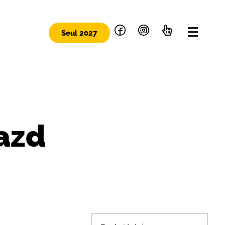
Seul 2027
azd