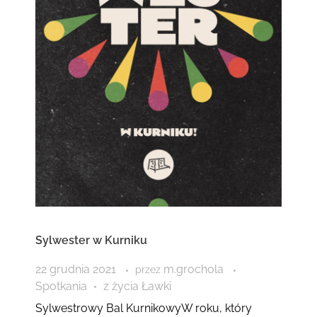
Sylwester w Kurniku
22 grudnia 2021
m.grochola
przez
Spotkania
z życia Ławki
Sylwestrowy Bal KurnikowyW roku, który